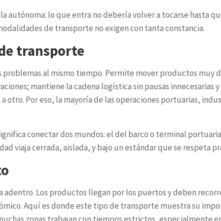
autónoma: lo que entra no debería volver a tocarse hasta que l
modalidades de transporte no exigen con tanta constancia.
 de transporte
ios problemas al mismo tiempo. Permite mover productos muy di
braciones; mantiene la cadena logística sin pausas innecesarias
 otro. Por eso, la mayoría de las operaciones portuarias, indu
ignifica conectar dos mundos: el del barco o terminal portuari
dad viaja cerrada, aislada, y bajo un estándar que se respeta p
to
ia adentro. Los productos llegan por los puertos y deben recor
mico. Aquí es donde este tipo de transporte muestra su importa
muchas zonas trabajan con tiempos estrictos, especialmente en