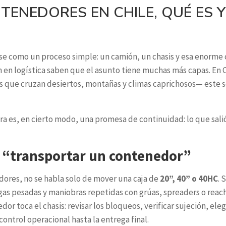
ENEDORES EN CHILE, QUÉ ES Y
se como un proceso simple: un camión, un chasis y esa enorme 
n en logística saben que el asunto tiene muchas más capas. En
 que cruzan desiertos, montañas y climas caprichosos— este se
ra es, en cierto modo, una promesa de continuidad: lo que sal
e “transportar un contenedor”
ores, no se habla solo de mover una caja de
20”, 40” o 40HC
. 
gas pesadas y maniobras repetidas con grúas, spreaders o reach
 toca el chasis: revisar los bloqueos, verificar sujeción, eleg
ontrol operacional hasta la entrega final.