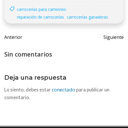
carrocerías para camiones
reparación de carrocerías
⁠carrocerías ganaderas
Navegación
Navega
Anterior
Siguiente
de
de
entradas
entrada
Sin comentarios
Deja una respuesta
conectado
Lo siento, debes estar
para publicar un
comentario.