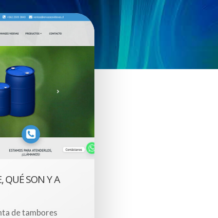
, QUÉ SON Y A
nta de tambores