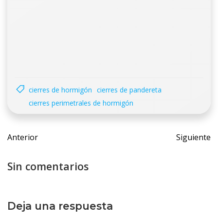
cierres de hormigón
cierres de pandereta
cierres perimetrales de hormigón
Navegación
Navega
Anterior
Siguiente
de
de
entradas
entrada
Sin comentarios
Deja una respuesta